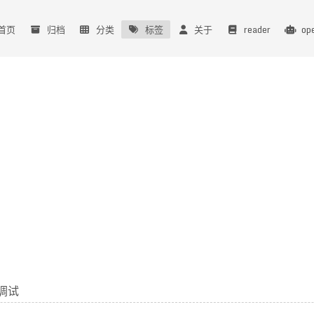
首页
归档
分类
标签
关于
reader
op
程调试