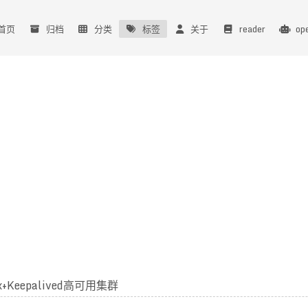
首页
归档
分类
标签
关于
reader
op
nx+Keepalived高可用集群