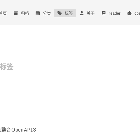
首页
归档
分类
标签
关于
reader
op
标签
ot整合OpenAPI3