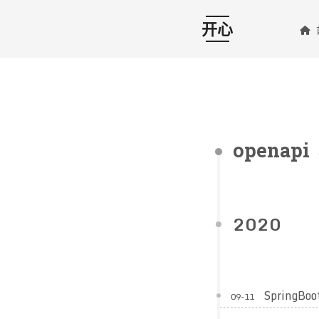
开心
openapi
2020
SpringBo
09-11