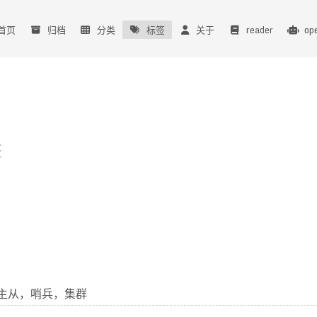
首页
归档
分类
标签
关于
reader
op
签
搭建主从，哨兵，集群