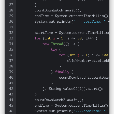
27
        }
28
        countDownLatch.await();
29
        endTime = System.currentTimeMillis();
30
        System.out.println(
"----costTime: "
 + (
31
32
        startTime = System.currentTimeMillis();
33
for
 (
int
i
=
1
; i <= 
50
; i++) {
34
new
Thread
(() -> {
35
try
 {
36
for
 (
int
j
=
1
; j <= 
100
 * 
37
                        clickNumberNet.clickByA
38
                    }
39
                } 
finally
 {
40
                    countDownLatch2.countDown()
41
                }
42
            }, String.valueOf(i)).start();
43
        }
44
        countDownLatch2.await();
45
        endTime = System.currentTimeMillis();
46
        System.out.println(
"----costTime: "
 + (