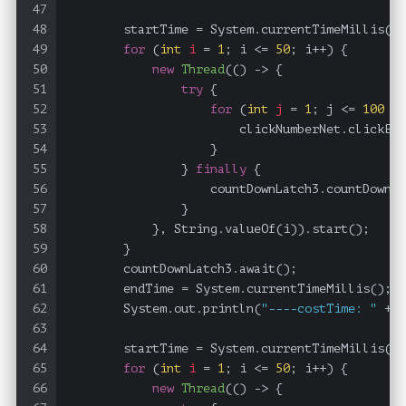
47
48
        startTime = System.currentTimeMillis();
49
for
 (
int
i
=
1
; i <= 
50
; i++) {
50
new
Thread
(() -> {
51
try
 {
52
for
 (
int
j
=
1
; j <= 
100
 * 
53
                        clickNumberNet.clickByL
54
                    }
55
                } 
finally
 {
56
                    countDownLatch3.countDown()
57
                }
58
            }, String.valueOf(i)).start();
59
        }
60
        countDownLatch3.await();
61
        endTime = System.currentTimeMillis();
62
        System.out.println(
"----costTime: "
 + (
63
64
        startTime = System.currentTimeMillis();
65
for
 (
int
i
=
1
; i <= 
50
; i++) {
66
new
Thread
(() -> {