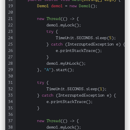
19
Demo1
demo1
=
new
Demo1
();
20
21
new
Thread
(() -> {
22
            demo1.myLock();
23
try
 {
24
                TimeUnit.SECONDS.sleep(
5
);
25
            } 
catch
 (InterruptedException e) {
26
                e.printStackTrace();
27
            }
28
            demo1.myUnLock();
29
        }, 
"A"
).start();
30
31
try
 {
32
            TimeUnit.SECONDS.sleep(
1
);
33
        } 
catch
 (InterruptedException e) {
34
            e.printStackTrace();
35
        }
36
37
new
Thread
(() -> {
38
            demo1.myLock();