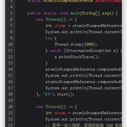
3
static
AtomicStampedReference
atomicStampedR
4
5
public
static
void
main
(String[] args)
 {
6
new
Thread
(() -> {
7
int
stamp
=
 atomicStampedReference.g
8
            System.out.println(Thread.currentThr
9
try
 {
10
                Thread.sleep(
1000
);
11
            } 
catch
 (InterruptedException e) {
12
                e.printStackTrace();
13
            }
14
            atomicStampedReference.compareAndSet
15
            System.out.println(Thread.currentThr
16
            atomicStampedReference.compareAndSet
17
            System.out.println(Thread.currentThr
18
        }, 
"t3"
).start();
19
20
new
Thread
(() -> {
21
int
stamp
=
 atomicStampedReference.g
22
            System.out.println(Thread.currentThr
23
// 暂停一会儿线程，获得初始值 100 和初始