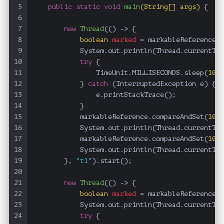
5
public
static
void
main
(String[] args)
 {
6
7
new
Thread
(() -> {
8
boolean
marked
=
 markableReference.i
9
            System.out.println(Thread.currentThr
10
try
 {
11
                TimeUnit.MILLISECONDS.sleep(
100
)
12
            } 
catch
 (InterruptedException e) {
13
                e.printStackTrace();
14
            }
15
            markableReference.compareAndSet(
100
,
16
            System.out.println(Thread.currentThr
17
            markableReference.compareAndSet(
101
,
18
            System.out.println(Thread.currentThr
19
        }, 
"t1"
).start();
20
21
new
Thread
(() -> {
22
boolean
marked
=
 markableReference.i
23
            System.out.println(Thread.currentThr
24
try
 {