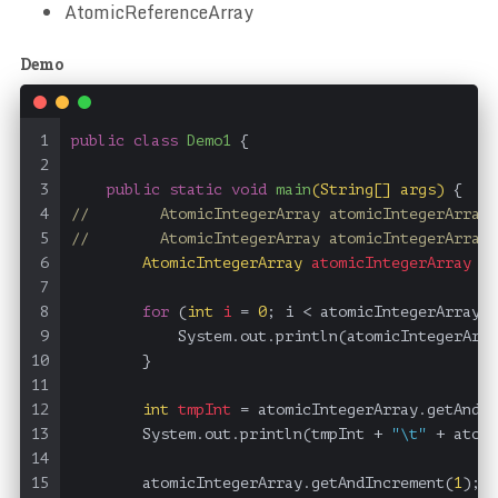
AtomicReferenceArray
Demo
1
public
class
Demo1
 {
2
3
public
static
void
main
(String[] args)
 {
4
//        AtomicIntegerArray atomicIntegerArray 
5
//        AtomicIntegerArray atomicIntegerArray 
6
AtomicIntegerArray
atomicIntegerArray
=
7
8
for
 (
int
i
=
0
; i < atomicIntegerArray.l
9
            System.out.println(atomicIntegerArra
10
        }
11
12
int
tmpInt
=
 atomicIntegerArray.getAndSe
13
        System.out.println(tmpInt + 
"\t"
 + atomi
14
15
        atomicIntegerArray.getAndIncrement(
1
);