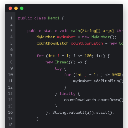
1
public
class
Demo1
 {
2
3
public
static
void
main
(String[] args)
throw
4
MyNumber
myNumber
=
new
MyNumber
();
5
CountDownLatch
countDownLatch
=
new
Coun
6
7
for
 (
int
i
=
1
; i <= 
100
; i++) {
8
new
Thread
(() -> {
9
try
 {
10
for
 (
int
j
=
1
; j <= 
5000
; j
11
                        myNumber.addPlusPlus();
12
                    }
13
                } 
finally
 {
14
                    countDownLatch.countDown();
15
                }
16
            }, String.valueOf(i)).start();
17
        }
18