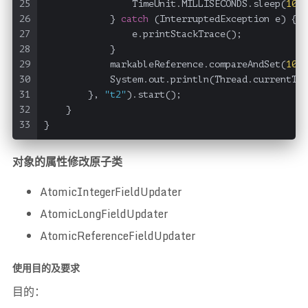
25
                TimeUnit.MILLISECONDS.sleep(
100
)
26
            } 
catch
 (InterruptedException e) {
27
                e.printStackTrace();
28
            }
29
            markableReference.compareAndSet(
100
,
30
            System.out.println(Thread.currentThr
31
        }, 
"t2"
).start();
32
    }
33
}
对象的属性修改原子类
AtomicIntegerFieldUpdater
AtomicLongFieldUpdater
AtomicReferenceFieldUpdater
使用目的及要求
目的：