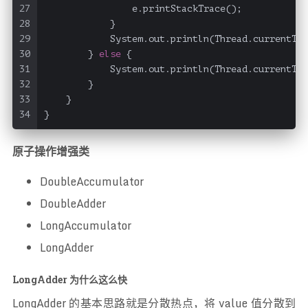
27
                e.printStackTrace();
28
            }
29
            System.out.println(Thread.currentThr
30
        } 
else
 {
31
            System.out.println(Thread.currentThr
32
        }
33
    }
34
}
原子操作增强类
DoubleAccumulator
DoubleAdder
LongAccumulator
LongAdder
LongAdder 为什么这么快
LongAdder 的基本思路就是分散热点，将 value 值分散到