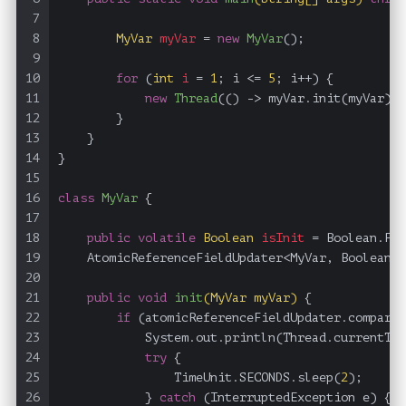
7
8
MyVar
myVar
=
new
MyVar
();
9
10
for
 (
int
i
=
1
; i <= 
5
; i++) {
11
new
Thread
(() -> myVar.init(myVar), 
12
        }
13
    }
14
}
15
16
class
MyVar
 {
17
18
public
volatile
Boolean
isInit
=
 Boolean.FAL
19
    AtomicReferenceFieldUpdater<MyVar, Boolean> 
20
21
public
void
init
(MyVar myVar)
 {
22
if
 (atomicReferenceFieldUpdater.compareA
23
            System.out.println(Thread.currentThr
24
try
 {
25
                TimeUnit.SECONDS.sleep(
2
);
26
            } 
catch
 (InterruptedException e) {