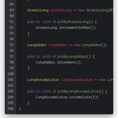
88
89
AtomicLong
atomicLong
=
new
AtomicLong
(
0
);
90
91
public
void
clickByAtomicLong
()
 {
92
        atomicLong.incrementAndGet();
93
    }
94
95
LongAdder
longAdder
=
new
LongAdder
();
96
97
public
void
clickByLongAdder
()
 {
98
        longAdder.increment();
99
    }
100
101
LongAccumulator
longAccumulator
=
new
LongA
102
103
public
void
clickByLongAccumulator
()
 {
104
        longAccumulator.accumulate(
1
);
105
    }
106
}