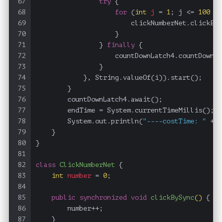
67
try
 {
68
for
 (
int
j
=
1
; j <= 
100
 * 
69
                        clickNumberNet.clickByL
70
                    }
71
                } 
finally
 {
72
                    countDownLatch4.countDown()
73
                }
74
            }, String.valueOf(i)).start();
75
        }
76
        countDownLatch4.await();
77
        endTime = System.currentTimeMillis();
78
        System.out.println(
"----costTime: "
 + (
79
    }
80
}
81
82
class
ClickNumberNet
 {
83
int
number
=
0
;
84
85
public
synchronized
void
clickBySync
()
 {
86
        number++;
87
    }