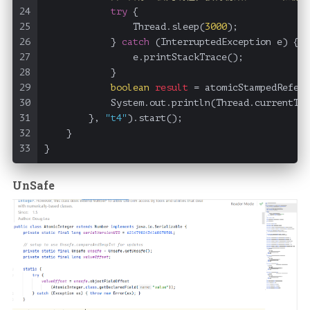
24
try
 {
25
                Thread.sleep(
3000
);
26
            } 
catch
 (InterruptedException e) {
27
                e.printStackTrace();
28
            }
29
boolean
result
=
 atomicStampedRefere
30
            System.out.println(Thread.currentThr
31
        }, 
"t4"
).start();
32
    }
33
}
UnSafe