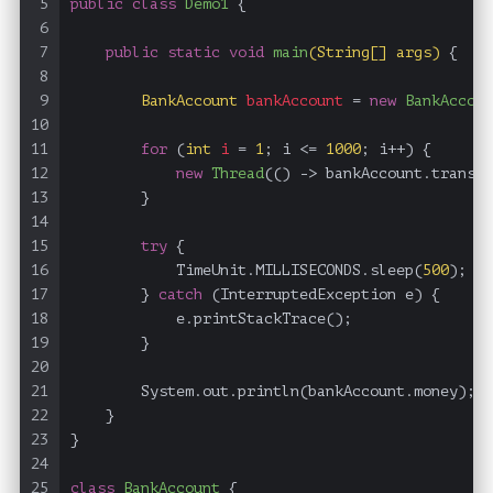
5
public
class
Demo1
 {
6
7
public
static
void
main
(String[] args)
 {
8
9
BankAccount
bankAccount
=
new
BankAccoun
10
11
for
 (
int
i
=
1
; i <= 
1000
; i++) {
12
new
Thread
(() -> bankAccount.transfe
13
        }
14
15
try
 {
16
            TimeUnit.MILLISECONDS.sleep(
500
);
17
        } 
catch
 (InterruptedException e) {
18
            e.printStackTrace();
19
        }
20
21
        System.out.println(bankAccount.money);
22
    }
23
}
24
25
class
BankAccount
 {