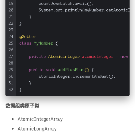
19
        countDownLatch.await();
20
        System.out.println(myNumber.getAtomicInt
21
    }
22
}
23
24
@Getter
25
class
MyNumber
 {
26
27
private
AtomicInteger
atomicInteger
=
new
At
28
29
public
void
addPlusPlus
()
 {
30
        atomicInteger.incrementAndGet();
31
    }
32
}
数据组类原子类
AtomicIntegerArray
AtomicLongArray