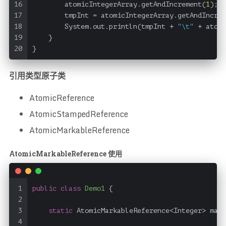
16
        atomicIntegerArray.getAndIncrement(
1
);
17
        tmpInt = atomicIntegerArray.getAndIncrem
18
        System.out.println(tmpInt + 
"\t"
 + atomi
19
    }
20
}
引用类型原子类
AtomicReference
AtomicStampedReference
AtomicMarkableReference
AtomicMarkableReference 使用
1
public
class
Demo1
 {
2
3
static
 AtomicMarkableReference<Integer> mark
4