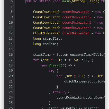
6
public
static
void
main
(String[] args)
thro
7
8
CountDownLatch
countDownLatch
=
new
Cou
9
CountDownLatch
countDownLatch2
=
new
Co
10
CountDownLatch
countDownLatch3
=
new
Co
11
CountDownLatch
countDownLatch4
=
new
Co
12
ClickNumberNet
clickNumberNet
=
new
Cli
13
long
 startTime;
14
long
 endTime;
15
16
        startTime = System.currentTimeMillis();
17
for
 (
int
i
=
1
; i <= 
50
; i++) {
18
new
Thread
(() -> {
19
try
 {
20
for
 (
int
j
=
1
; j <= 
100
 * 
21
                        clickNumberNet.clickByS
22
                    }
23
                } 
finally
 {
24
                    countDownLatch.countDown();
25
                }
26
            }, String.valueOf(i)).start();