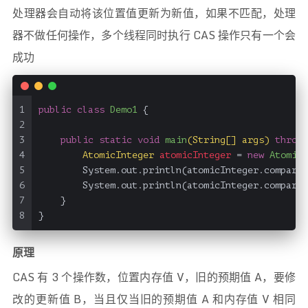
处理器会自动将该位置值更新为新值，如果不匹配，处理
器不做任何操作，多个线程同时执行 CAS 操作只有一个会
成功
1
public
class
Demo1
 {
2
3
public
static
void
main
(String[] args)
throws
4
AtomicInteger
atomicInteger
=
new
AtomicI
5
        System.out.println(atomicInteger.compareA
6
        System.out.println(atomicInteger.compareA
7
    }
8
}
原理
CAS 有 3 个操作数，位置内存值 V，旧的预期值 A，要修
改的更新值 B，当且仅当旧的预期值 A 和内存值 V 相同