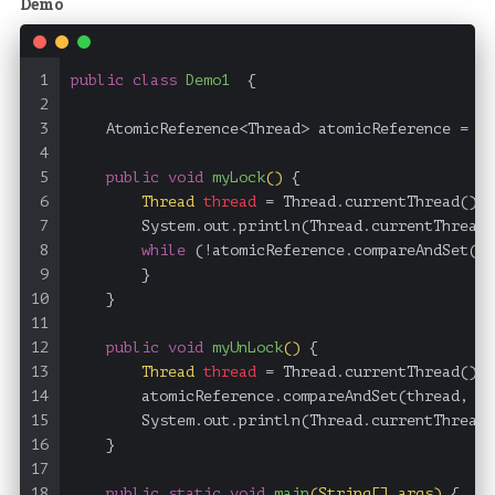
Demo
1
public
class
Demo1
  {
2
3
    AtomicReference<Thread> atomicReference = 
ne
4
5
public
void
myLock
()
 {
6
Thread
thread
=
 Thread.currentThread();
7
        System.out.println(Thread.currentThread(
8
while
 (!atomicReference.compareAndSet(
nu
9
        }
10
    }
11
12
public
void
myUnLock
()
 {
13
Thread
thread
=
 Thread.currentThread();
14
        atomicReference.compareAndSet(thread, 
nu
15
        System.out.println(Thread.currentThread(
16
    }
17
18
public
static
void
main
(String[] args)
 {