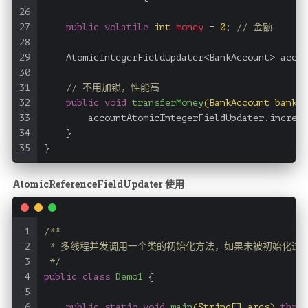
26
27
public
volatile
int
money
=
0
; 
// 金额
28
29
    AtomicIntegerFieldUpdater<BankAccount> accou
30
31
// 不用加锁，性能高
32
public
void
transferMoney
(BankAccount bankAc
33
        accountAtomicIntegerFieldUpdater.increme
34
    }
35
}
AtomicReferenceFieldUpdater 使用
1
/**
2
 * 多线程并发调用一个类的初始化方法，如果未被初始化过
3
 */
4
public
class
Demo1
 {
5
6
public
static
void
main
(String[] args)
throw